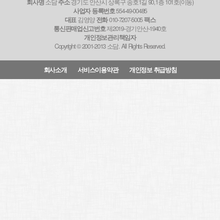
소담
경기도 안산시 상록구 송호1길 90,1층 101호(이동)
회사명
주소
554-49-00485
사업자 등록번호
김영양
010-7207-5005
대표
전화
팩스
제2019-경기안산-1940호
통신판매업신고번호
개인정보관리책임자
Copyright © 2001-2013 소담. All Rights Reserved.
회사소개
서비스이용약관
개인정보 취급방침