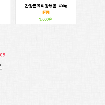
간장돈육피망볶음_400g
3,000원
005
0
무