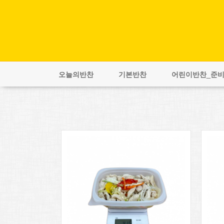
오늘의반찬
기본반찬
어린이반찬_준